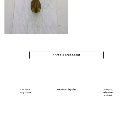
Navigation
Article précédent
des
articles
Contact
Mentions légales
Site par
Magazine
Sébastien
Poilvert