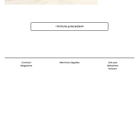
Navigation
Article précédent
des
articles
Contact
Mentions légales
Site par
Magazine
Sébastien
Poilvert