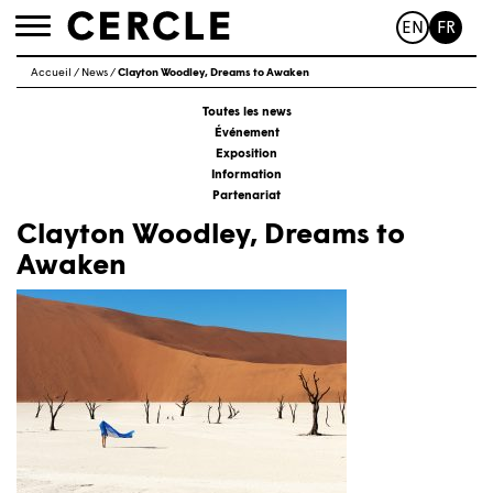
EN
FR
Toggle
navigation
Accueil
/
News
/
Clayton Woodley, Dreams to Awaken
Toutes les news
Événement
Exposition
Information
Partenariat
Clayton Woodley, Dreams to
Awaken