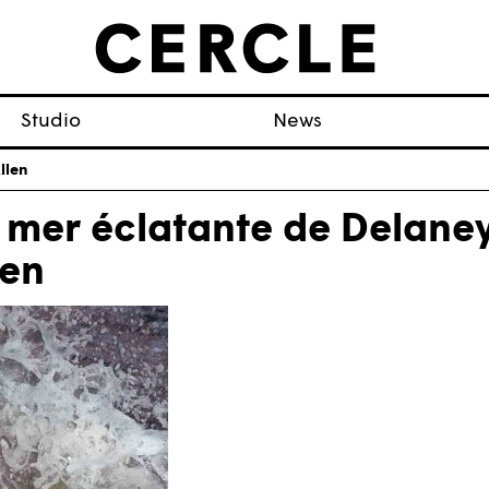
Studio
News
llen
 mer éclatante de Delane
len