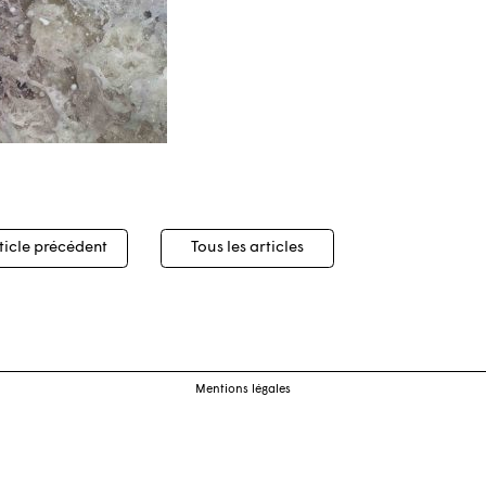
igation
ticle précédent
Tous les articles
cles
Mentions légales