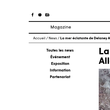
Magazine
Articles
Accueil
/
News
/
La mer éclatante de Delaney A
À propos
La
Numéros
Toutes les news
Événement
Al
Exposition
Information
Partenariat