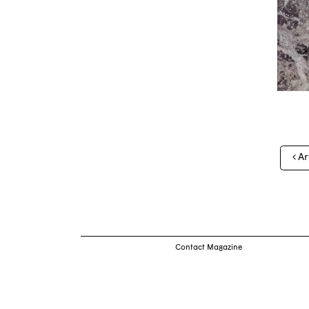
Nav
Ar
des
arti
Contact Magazine