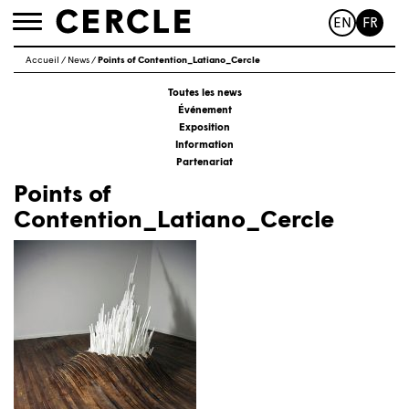
EN
FR
Toggle
navigation
Accueil
/
News
/
Points of Contention_Latiano_Cercle
Toutes les news
Événement
Exposition
Information
Partenariat
Points of
Contention_Latiano_Cercle