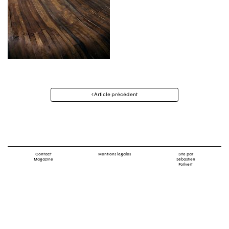
Navigation
Article précédent
des
articles
Contact
Mentions légales
Site par
Magazine
Sébastien
Poilvert