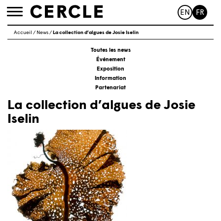
EN
FR
Toggle
navigation
Accueil
/
News
/
La collection d’algues de Josie Iselin
Toutes les news
Événement
Exposition
Information
Partenariat
La collection d’algues de Josie
Iselin