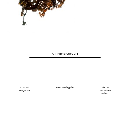
Navigation
Article précédent
des
articles
Contact
Mentions légales
Site par
Magazine
Sébastien
Poilvert