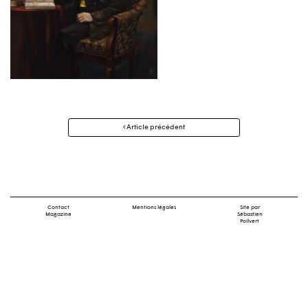
Navigation
Article précédent
des
articles
Contact
Mentions légales
Site par
Magazine
Sébastien
Poilvert