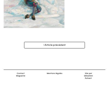
Navigation
Article précédent
des
articles
Contact
Mentions légales
Site par
Magazine
Sébastien
Poilvert