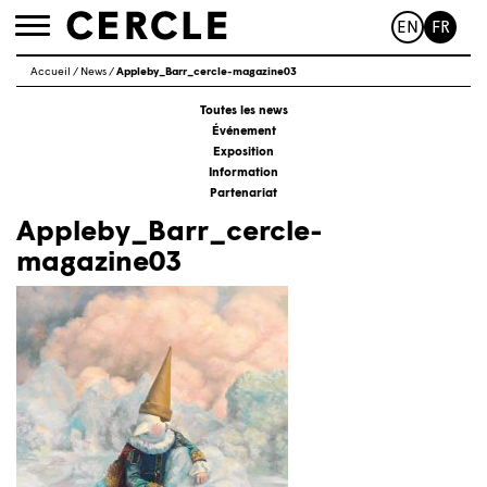
EN
FR
Toggle
navigation
Accueil
/
News
/
Appleby_Barr_cercle-magazine03
Toutes les news
Événement
Exposition
Information
Partenariat
Appleby_Barr_cercle-
magazine03