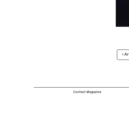
Nav
Ar
des
arti
Contact Magazine