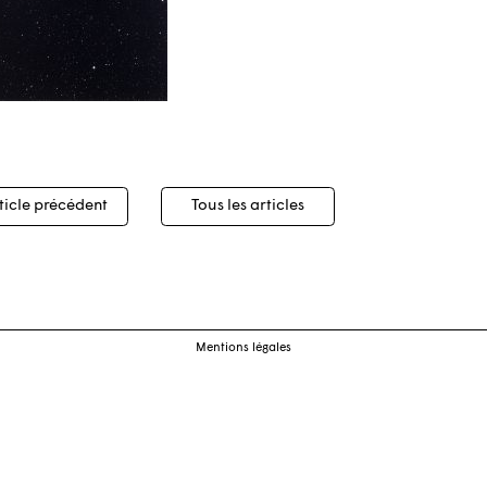
igation
ticle précédent
Tous les articles
cles
Mentions légales