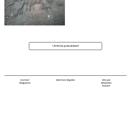
Navigation
Article précédent
des
articles
Contact
Mentions légales
Site par
Magazine
Sébastien
Poilvert