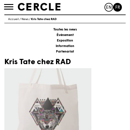
EN
FR
Toggle
navigation
Accueil
/
News
/
Kris Tate chez RAD
Toutes les news
Événement
Exposition
Information
Partenariat
Kris Tate chez RAD