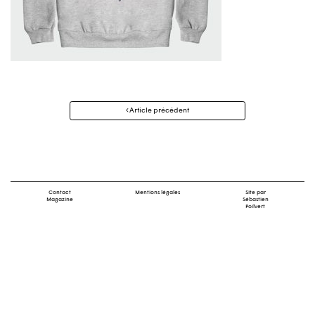
Navigation
Article précédent
des
articles
Contact
Mentions légales
Site par
Magazine
Sébastien
Poilvert