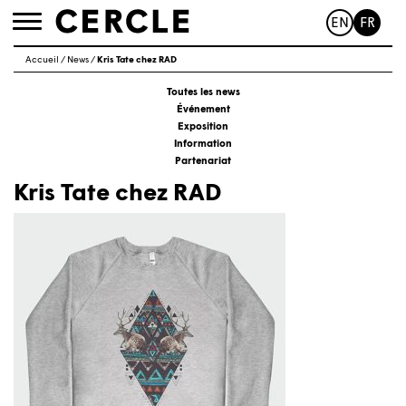
EN
FR
Toggle
navigation
Accueil
/
News
/
Kris Tate chez RAD
Toutes les news
Événement
Exposition
Information
Partenariat
Kris Tate chez RAD