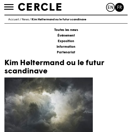
EN
FR
Toggle
navigation
Accueil
/
News
/
Kim Høltermand ou le futur scandinave
Toutes les news
Événement
Exposition
Information
Partenariat
Kim Høltermand ou le futur
scandinave