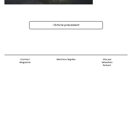
Navigation
Article précédent
des
articles
Contact
Mentions légales
Site par
Magazine
Sébastien
Poilvert