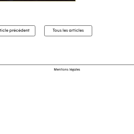
igation
ticle précédent
Tous les articles
cles
Mentions légales