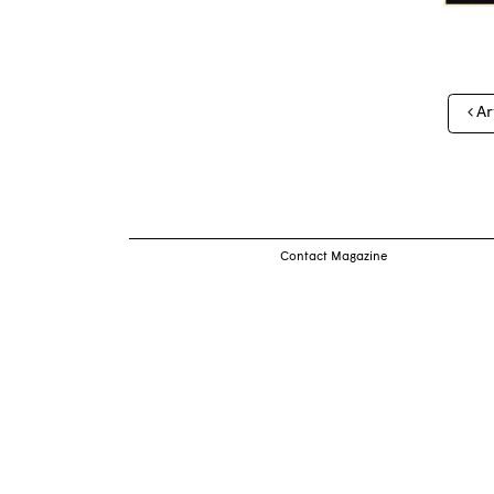
Nav
Ar
des
arti
Contact Magazine