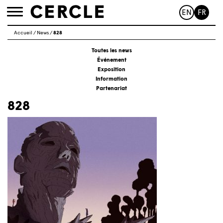
EN
FR
Toggle
navigation
Accueil
/
News
/
828
Toutes les news
Événement
Exposition
Information
Partenariat
828