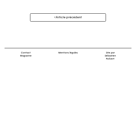
Navigation
Article précédent
des
articles
Contact
Mentions légales
Site par
Magazine
Sébastien
Poilvert