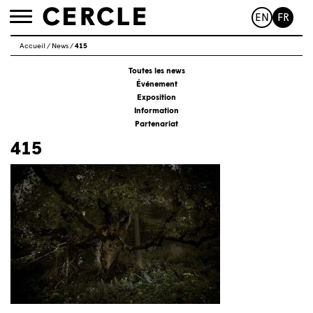
EN
FR
Toggle
navigation
Accueil
/
News
/
415
Toutes les news
Événement
Exposition
Information
Partenariat
415