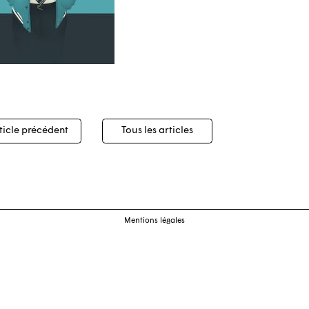
igation
ticle précédent
Tous les articles
cles
Mentions légales