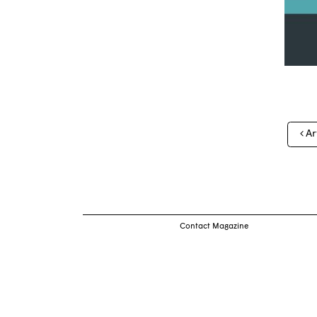
Nav
Ar
des
arti
Contact Magazine