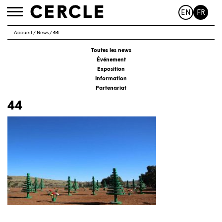
EN
FR
Toggle
navigation
Accueil
/
News
/
44
Toutes les news
Événement
Exposition
Information
Partenariat
44