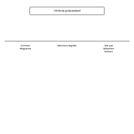
Navigation
Article précédent
des
articles
Contact
Mentions légales
Site par
Magazine
Sébastien
Poilvert