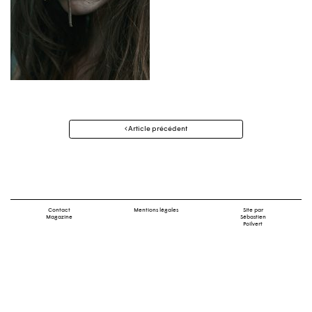
Navigation
Article précédent
des
articles
Contact
Mentions légales
Site par
Magazine
Sébastien
Poilvert