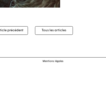
igation
ticle précédent
Tous les articles
cles
Mentions légales