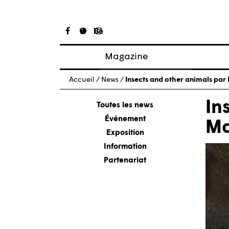
Magazine
Articles
Accueil
/
News
/
Insects and other animals pa
À propos
In
Numéros
Toutes les news
Événement
Ma
Exposition
Information
Partenariat