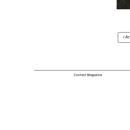
Nav
Ar
des
arti
Contact Magazine