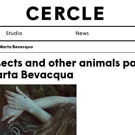
Studio
News
r Marta Bevacqua
sects and other animals p
rta Bevacqua