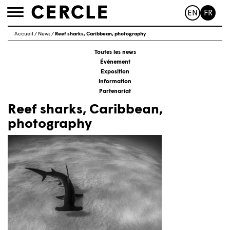
EN
FR
Toggle
navigation
Accueil
/
News
/
Reef sharks, Caribbean, photography
Toutes les news
Événement
Exposition
Information
Partenariat
Reef sharks, Caribbean,
photography