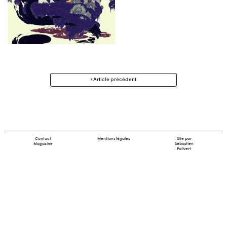
Navigation
Article précédent
des
articles
Contact
Mentions légales
Site par
Magazine
Sébastien
Poilvert