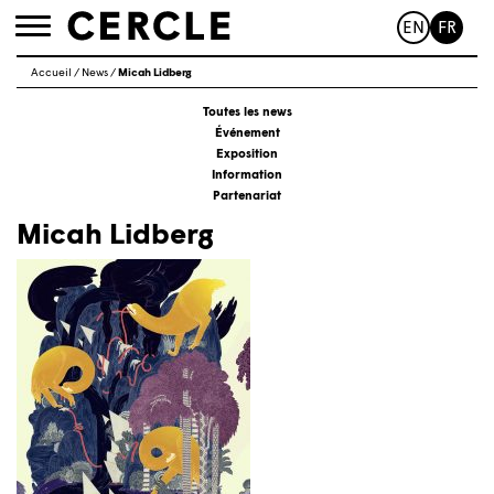
EN
FR
Toggle
navigation
Accueil
/
News
/
Micah Lidberg
Toutes les news
Événement
Exposition
Information
Partenariat
Micah Lidberg