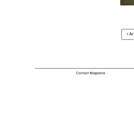
Nav
Ar
des
arti
Contact Magazine