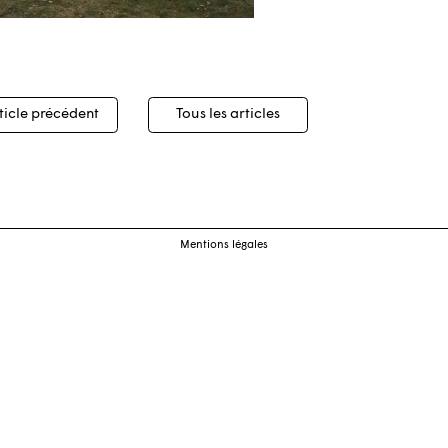
igation
ticle précédent
Tous les articles
cles
Mentions légales