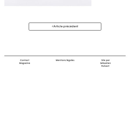
Navigation
Article précédent
des
articles
Contact
Mentions légales
Site par
Magazine
Sébastien
Poilvert