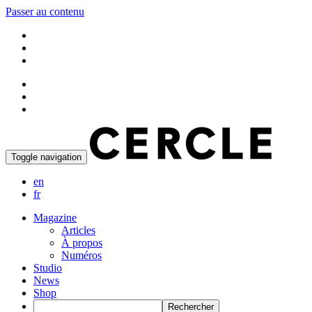
Passer au contenu
Toggle navigation
en
fr
Magazine
Articles
À propos
Numéros
Studio
News
Shop