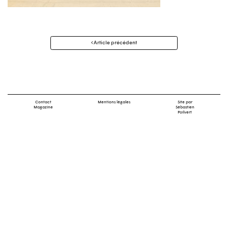
Navigation
Article précédent
des
articles
Contact
Mentions légales
Site par
Magazine
Sébastien
Poilvert