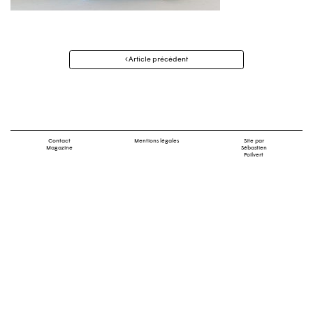
Navigation
Article précédent
des
articles
Contact
Mentions légales
Site par
Magazine
Sébastien
Poilvert