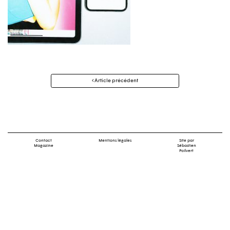
Navigation
Article précédent
des
articles
Contact
Mentions légales
Site par
Magazine
Sébastien
Poilvert