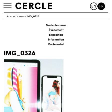
EN
FR
Toggle
navigation
Accueil
/
News
/
IMG_0326
Toutes les news
Événement
Exposition
Information
Partenariat
IMG_0326