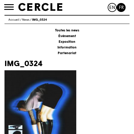
EN
FR
Toggle
navigation
Accueil
/
News
/
IMG_0324
Toutes les news
Événement
Exposition
Information
Partenariat
IMG_0324