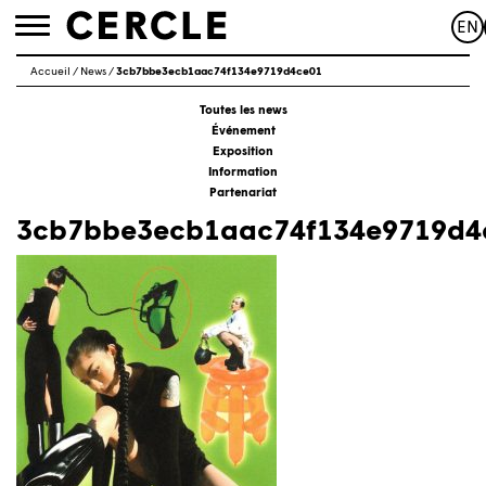
EN
Toggle
navigation
Accueil
/
News
/
3cb7bbe3ecb1aac74f134e9719d4ce01
Toutes les news
Événement
Exposition
Information
Partenariat
3cb7bbe3ecb1aac74f134e9719d4