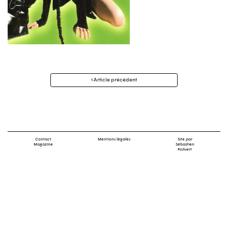
Navigation
Article précédent
des
articles
Contact
Mentions légales
Site par
Magazine
Sébastien
Poilvert