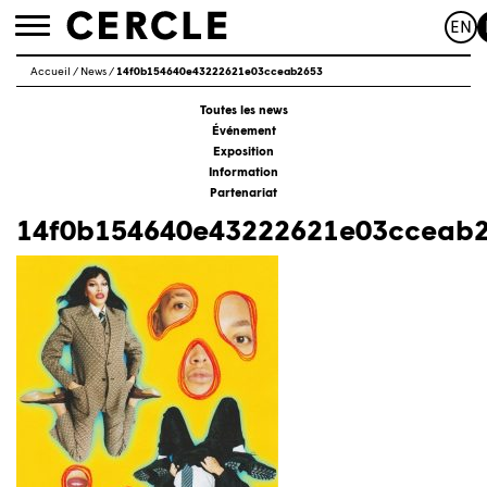
EN
Toggle
navigation
Accueil
/
News
/
14f0b154640e43222621e03cceab2653
Toutes les news
Événement
Exposition
Information
Partenariat
14f0b154640e43222621e03cceab