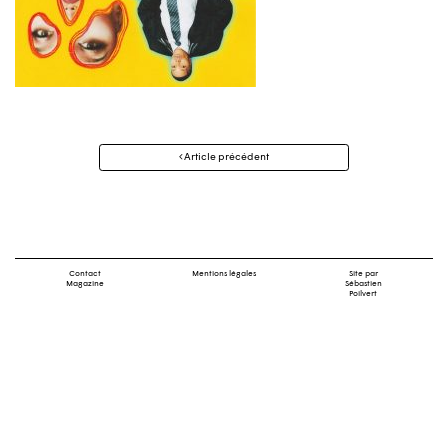
Navigation
Article précédent
des
articles
Contact
Mentions légales
Site par
Magazine
Sébastien
Poilvert