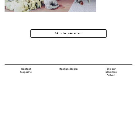
Navigation
Article précédent
des
articles
Contact
Mentions légales
Site par
Magazine
Sébastien
Poilvert