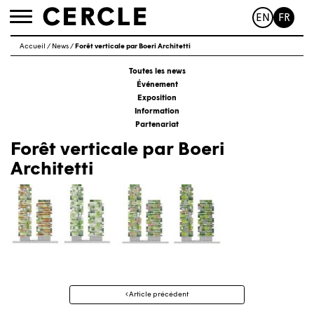
EN
FR
Toggle
navigation
Accueil
/
News
/
Forêt verticale par Boeri Architetti
Toutes les news
Événement
Exposition
Information
Partenariat
Forêt verticale par Boeri
Architetti
Navigation
Article précédent
des