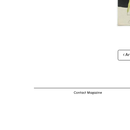
Nav
Ar
des
arti
Contact Magazine