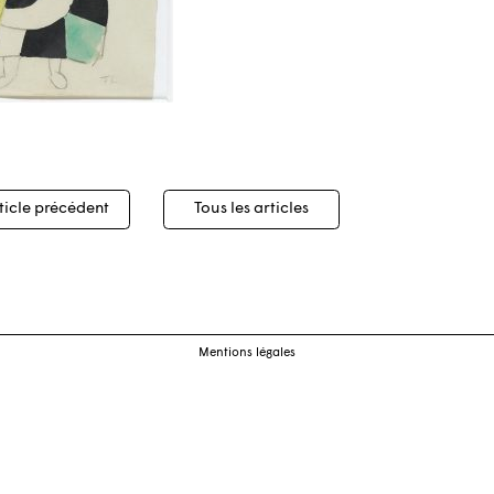
igation
ticle précédent
Tous les articles
cles
Mentions légales