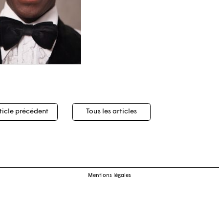
igation
ticle précédent
Tous les articles
cles
Mentions légales