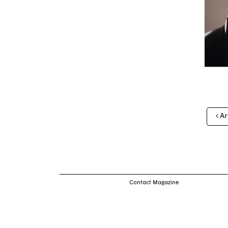
Nav
Ar
des
arti
Contact Magazine