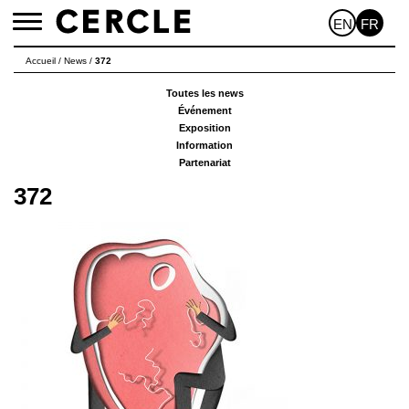
EN
FR
Toggle
navigation
Accueil
/
News
/
372
Toutes les news
Événement
Exposition
Information
Partenariat
372