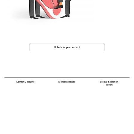
Navigation
Article précédent
des
articles
Contact Magazine
Mentions légales
Site par Sébastien
Poilvert