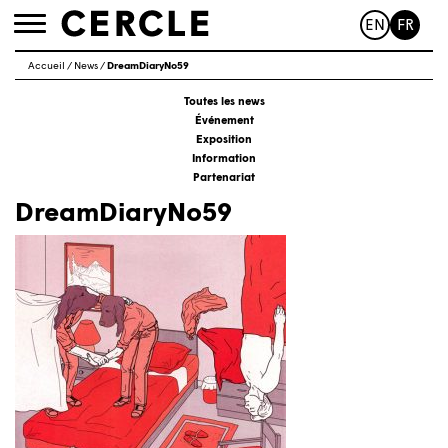
EN
FR
Toggle
navigation
Accueil
/
News
/
DreamDiaryNo59
Toutes les news
Événement
Exposition
Information
Partenariat
DreamDiaryNo59