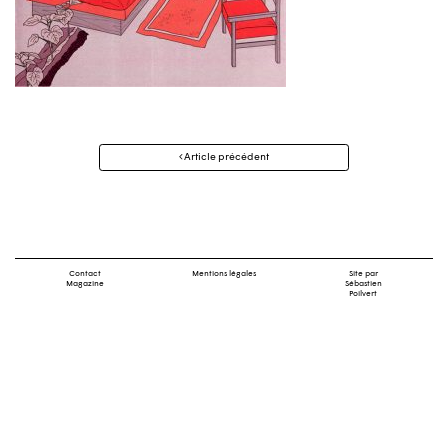
Navigation
Article précédent
des
articles
Contact
Mentions légales
Site par
Magazine
Sébastien
Poilvert