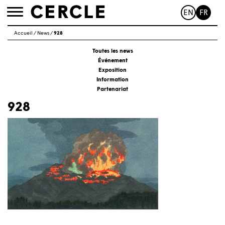
EN
FR
Toggle
navigation
Accueil
/
News
/
928
Toutes les news
Événement
Exposition
Information
Partenariat
928