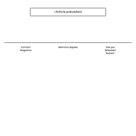
Navigation
Article précédent
des
articles
Contact
Mentions légales
Site par
Magazine
Sébastien
Poilvert