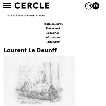
EN
FR
Toggle
navigation
Accueil
/
News
/
Laurent Le Deunff
Toutes les news
Événement
Exposition
Information
Partenariat
Laurent Le Deunff