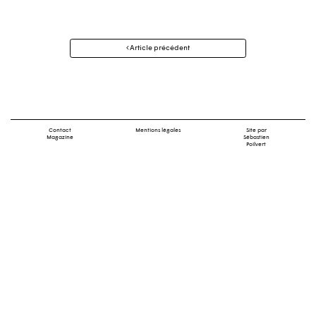
Navigation
Article précédent
des
articles
Contact
Mentions légales
Site par
Magazine
Sébastien
Poilvert