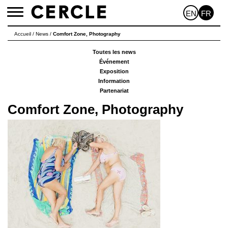
EN
FR
Toggle
navigation
Accueil
/
News
/
Comfort Zone, Photography
Toutes les news
Événement
Exposition
Information
Partenariat
Comfort Zone, Photography