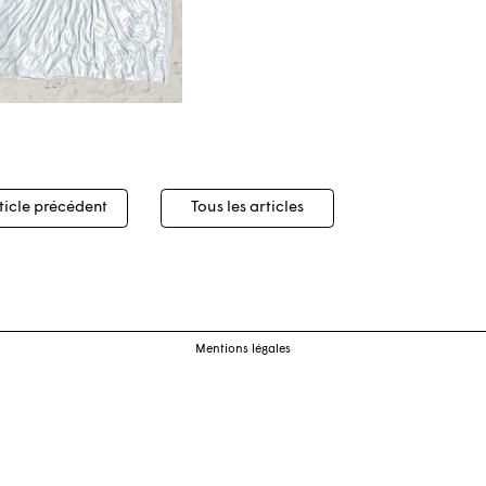
igation
ticle précédent
Tous les articles
cles
Mentions légales