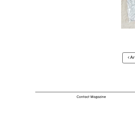
Nav
Ar
des
arti
Contact Magazine