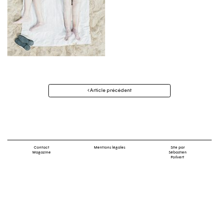
Navigation
Article précédent
des
articles
Contact
Mentions légales
Site par
Magazine
Sébastien
Poilvert