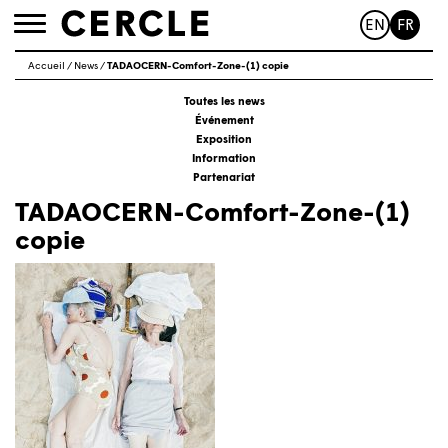
EN
FR
Toggle
navigation
Accueil
/
News
/
TADAOCERN-Comfort-Zone-(1) copie
Toutes les news
Événement
Exposition
Information
Partenariat
TADAOCERN-Comfort-Zone-(1)
copie