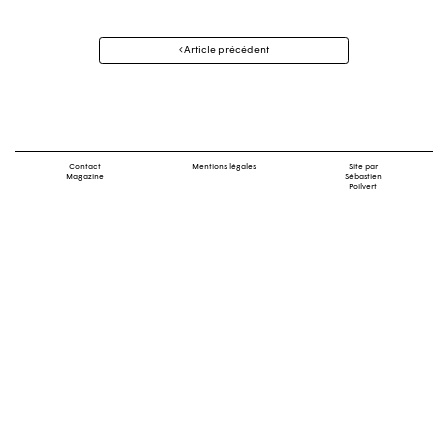
Navigation
Article précédent
des
articles
Contact
Mentions légales
Site par
Magazine
Sébastien
Poilvert