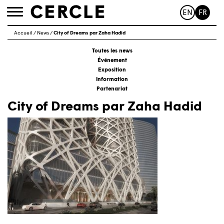
EN
FR
Toggle
navigation
Accueil
/
News
/
City of Dreams par Zaha Hadid
Toutes les news
Événement
Exposition
Information
Partenariat
City of Dreams par Zaha Hadid