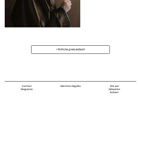
Navigation
Article précédent
des
articles
Contact
Mentions légales
Site par
Magazine
Sébastien
Poilvert