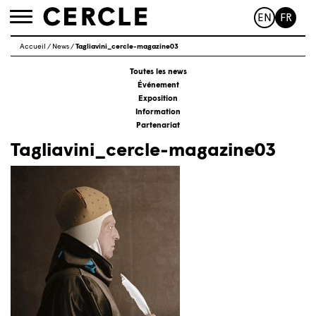
EN
FR
Toggle
navigation
Accueil
/
News
/
Tagliavini_cercle-magazine03
Toutes les news
Événement
Exposition
Information
Partenariat
Tagliavini_cercle-magazine03