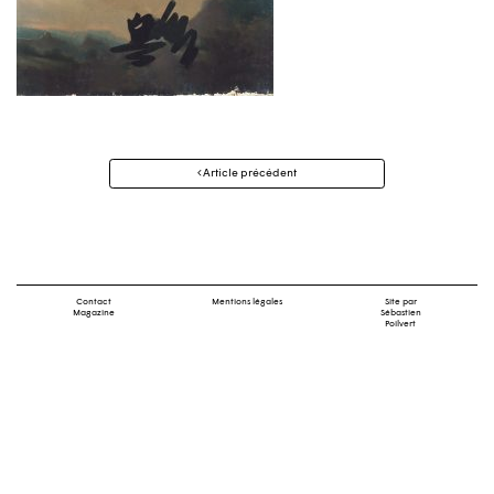
Navigation
Article précédent
des
articles
Contact
Mentions légales
Site par
Magazine
Sébastien
Poilvert