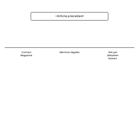
Navigation
Article précédent
des
articles
Contact
Mentions légales
Site par
Magazine
Sébastien
Poilvert