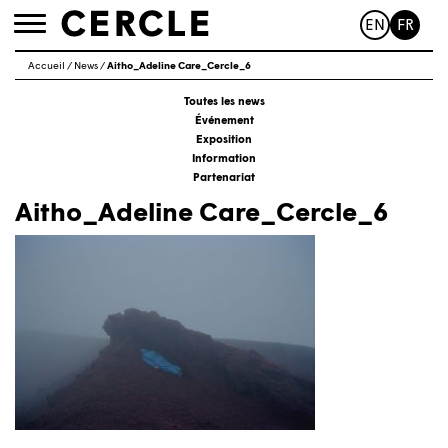
EN
FR
Toggle
navigation
Accueil
/
News
/
Aitho_Adeline Care_Cercle_6
Toutes les news
Événement
Exposition
Information
Partenariat
Aitho_Adeline Care_Cercle_6