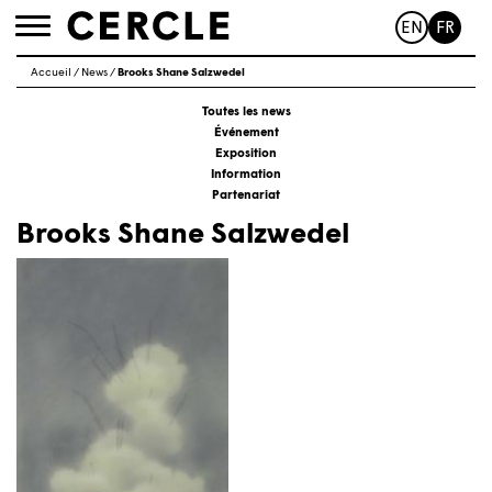
EN
FR
Toggle
navigation
Accueil
/
News
/
Brooks Shane Salzwedel
Toutes les news
Événement
Exposition
Information
Partenariat
Brooks Shane Salzwedel