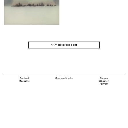
Navigation
Article précédent
des
articles
Contact
Mentions légales
Site par
Magazine
Sébastien
Poilvert