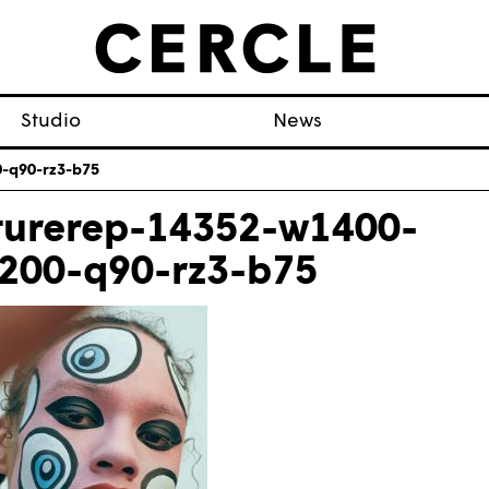
Studio
News
0-q90-rz3-b75
turerep-14352-w1400-
200-q90-rz3-b75