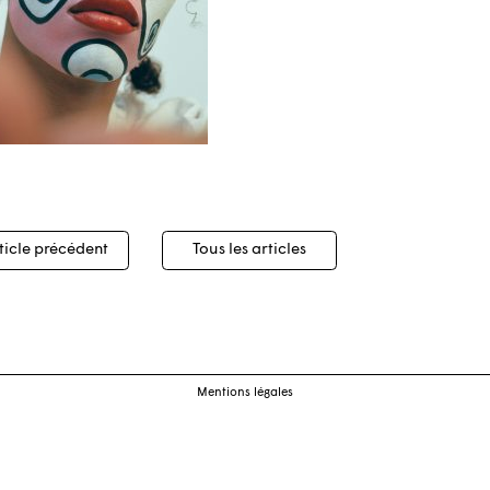
igation
ticle précédent
Tous les articles
cles
Mentions légales