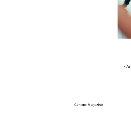
Nav
Ar
des
arti
Contact Magazine