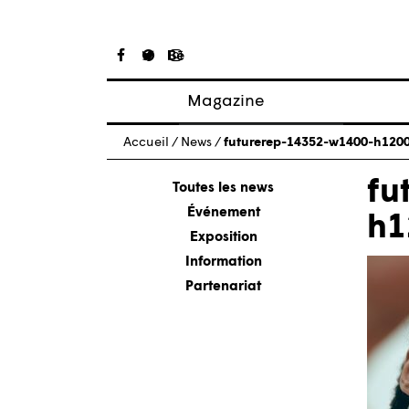
Magazine
Articles
Accueil
/
News
/
futurerep-14352-w1400-h120
À propos
fu
Numéros
Toutes les news
Événement
h1
Exposition
Information
Partenariat