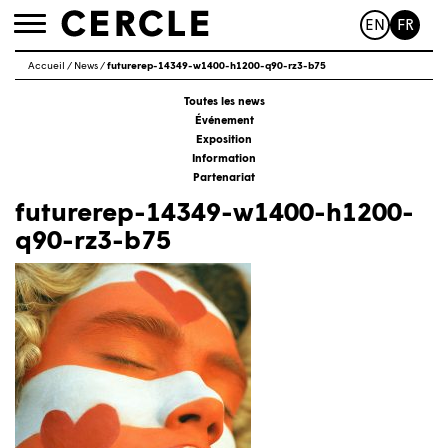
EN
FR
Toggle
navigation
Accueil
/
News
/
futurerep-14349-w1400-h1200-q90-rz3-b75
Toutes les news
Événement
Exposition
Information
Partenariat
futurerep-14349-w1400-h1200-
q90-rz3-b75