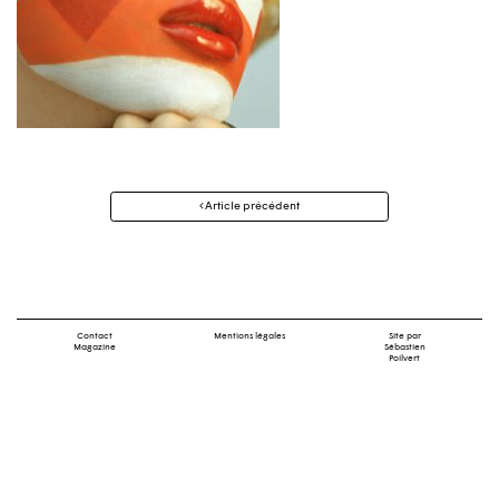
Navigation
Article précédent
des
articles
Contact
Mentions légales
Site par
Magazine
Sébastien
Poilvert