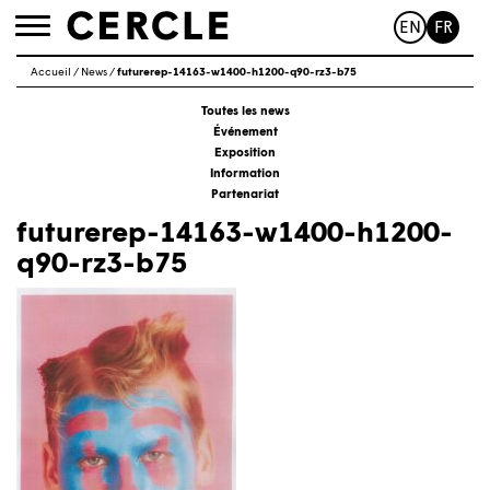
EN
FR
Toggle
navigation
Accueil
/
News
/
futurerep-14163-w1400-h1200-q90-rz3-b75
Toutes les news
Événement
Exposition
Information
Partenariat
futurerep-14163-w1400-h1200-
q90-rz3-b75