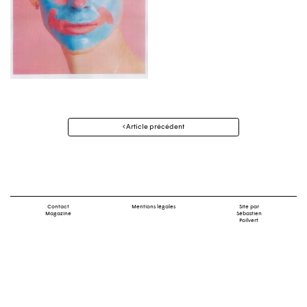
Navigation
Article précédent
des
articles
Contact
Mentions légales
Site par
Magazine
Sébastien
Poilvert