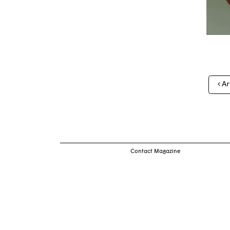
Nav
Ar
des
arti
Contact Magazine