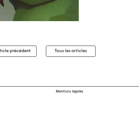
igation
ticle précédent
Tous les articles
cles
Mentions légales